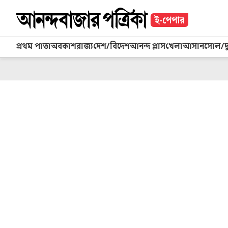
প্রথম পাতা
অবকাশ
রাজ্য
দেশ/বিদেশ
আনন্দ প্লাস
খেলা
আসানসোল/দুর্