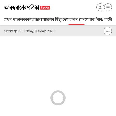
প্রথম পাতা
অবকাশ
রাজ্য
অপারেশন সিঁদুর
দেশ
আনন্দ প্লাস
খেলা
বর্ধমান/কাটোয়
বর্ধমান
Page 8
Friday, 09 May, 2025