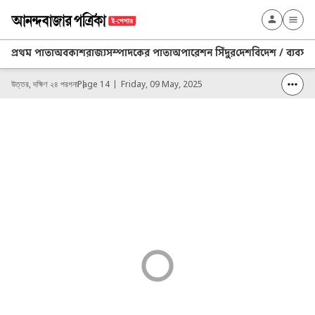
প্রথম পাতা
অবকাশ
রাজ্য
সম্পাদকের পাতা
অপারেশন সিঁদুর
দেশ
বিদেশ / ব্যবসা
২
উত্তর, দক্ষিণ ২৪ পরগনা
Page 14
Friday, 09 May, 2025