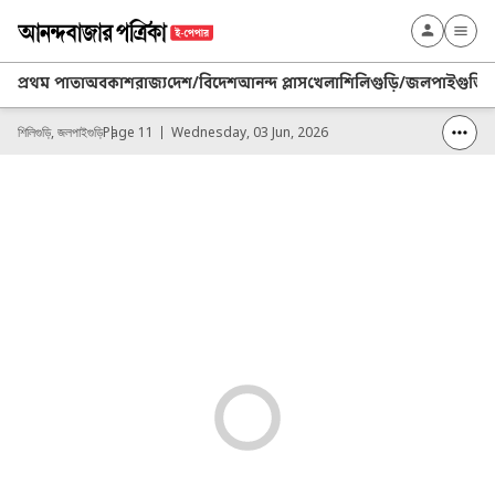
প্রথম পাতা
অবকাশ
রাজ্য
দেশ/বিদেশ
আনন্দ প্লাস
খেলা
শিলিগুড়ি/জলপাইগুড়ি
উ
শিলিগুড়ি, জলপাইগুড়ি
Page 11
Wednesday, 03 Jun, 2026