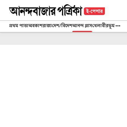
প্রথম পাতা
অবকাশ
রাজ্য
দেশ/বিদেশ
আনন্দ প্লাস
খেলা
বীরভূম