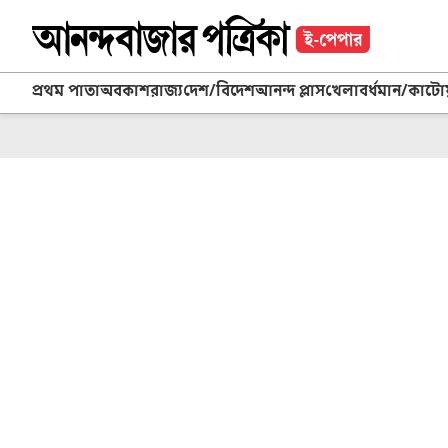
প্রথম পাতা
অবকাশ
রাজ্য
দেশ/বিদেশ
আনন্দ প্লাস
খেলা
বর্ধমান/কাট