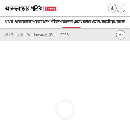
প্রথম পাতা
অবকাশ
রাজ্য
দেশ/বিদেশ
আনন্দ প্লাস
খেলা
বর্ধমান/কাটোয়া/কালনা
ব
বর্ধমান
Page 6
Wednesday, 03 Jun, 2026