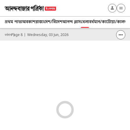
প্রথম পাতা
অবকাশ
রাজ্য
দেশ/বিদেশ
আনন্দ প্লাস
খেলা
বর্ধমান/কাটোয়া/কালনা
ব
বর্ধমান
Page 8
Wednesday, 03 Jun, 2026