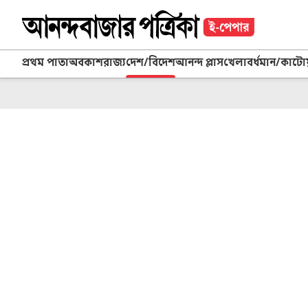
প্রথম পাতা
অবকাশ
রাজ্য
দেশ/বিদেশ
আনন্দ প্লাস
খেলা
বর্ধমান/কাট